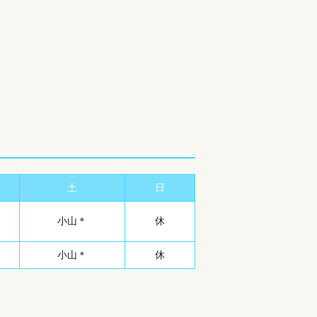
土
日
小山＊
休
小山＊
休