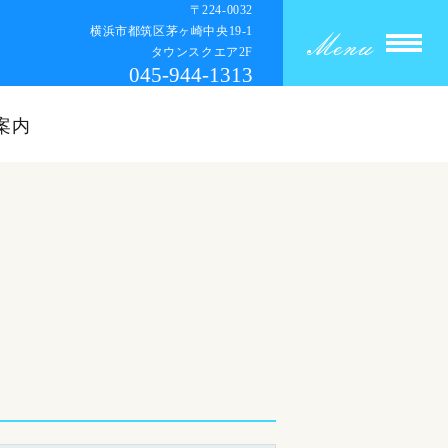
〒224-0032
横浜市都筑区茅ヶ崎中央19‐1
タウンスクエア2F
045-944-1313
案内