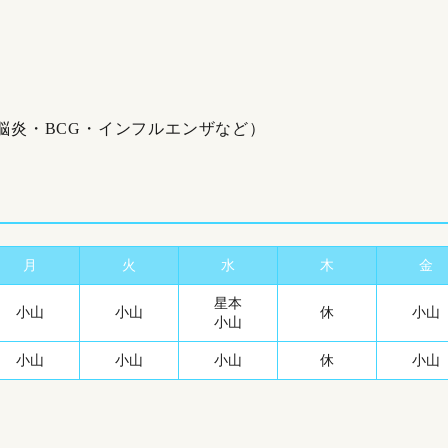
脳炎・BCG・インフルエンザなど）
月
火
水
木
金
星本
小山
小山
休
小山
小山
小山
小山
小山
休
小山