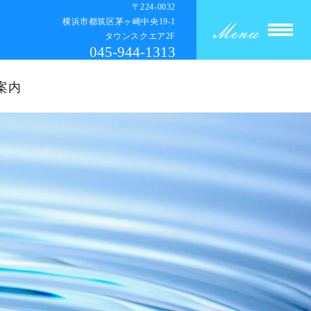
〒224-0032
横浜市都筑区茅ヶ崎中央19‐1
タウンスクエア2F
045-944-1313
案内