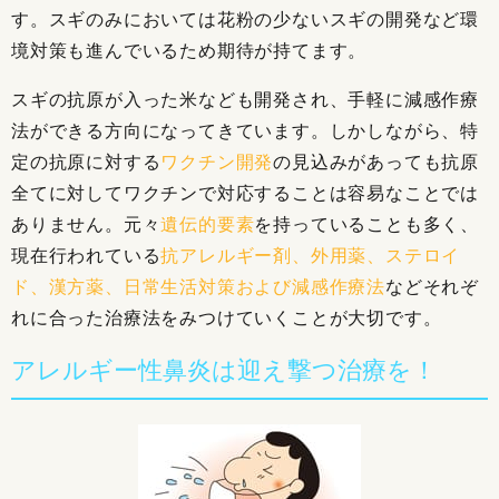
す。スギのみにおいては花粉の少ないスギの開発など環
境対策も進んでいるため期待が持てます。
スギの抗原が入った米なども開発され、手軽に減感作療
法ができる方向になってきています。しかしながら、特
定の抗原に対する
ワクチン開発
の見込みがあっても抗原
全てに対してワクチンで対応することは容易なことでは
ありません。元々
遺伝的要素
を持っていることも多く、
現在行われている
抗アレルギー剤、外用薬、ステロイ
ド、漢方薬、日常生活対策および減感作療法
などそれぞ
れに合った治療法をみつけていくことが大切です。
アレルギー性鼻炎は迎え撃つ治療を！