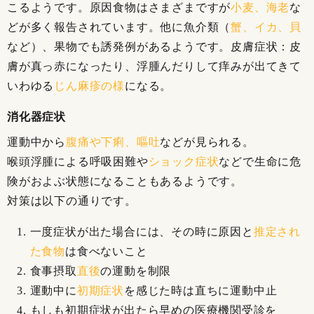
こるようです。原因食物はさまざまですが
小麦、海老
な
どが多く報告されています。他に魚介類（
蟹、イカ、貝
など）、果物でも誘発例があるようです。皮膚症状：皮
膚が真っ赤になったり、浮腫んだりして痒みが出てきて
いわゆる
じん麻疹の様
になる。
消化器症状
運動中から
腹痛や下痢、嘔吐
などが見られる。
喉頭浮腫による呼吸困難や
ショック症状
などで生命に危
険がおよぶ状態になることもあるようです。
対策は以下の通りです。
一度症状が出た場合には、その時に原因と
推定され
た食物
は食べないこと
食事摂取
直後
の運動を制限
運動中に
初期症状
を感じた時は直ちに運動中止
もしも初期症状が出たら早めの医療機関受診を