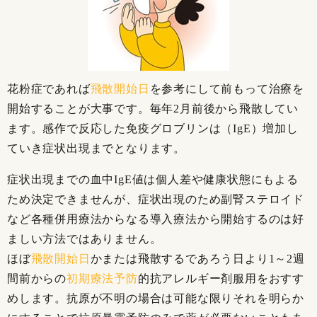
花粉症であれば
飛散開始日
を参考にして前もって治療を
開始することが大事です。毎年2月前後から飛散してい
ます。感作で反応した免疫グロブリンは（IgE）増加し
ていき症状出現までとなります。
症状出現までの血中IgE値は個人差や健康状態にもよる
ため決定できませんが、症状出現のため副腎ステロイド
など各種併用療法からなる導入療法から開始するのは好
ましい方法ではありません。
ほぼ
飛散開始日
かまたは飛散するであろう日より1～2週
間前からの
初期療法予防
的抗アレルギー剤服用をおすす
めします。抗原が不明の場合は可能な限りそれを明らか