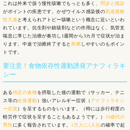
これは外来で扱う慢性咳嗽でもっとも多く、
問診と聴診
がポイントの疾患です。かぜウイルス感染後の
気道過敏
性亢進
と考えられアトピー咳嗽という概念に近いといわ
れています。抗生剤や鎮咳剤などの作用はなく、気管支
喘息に準じた治療が奏功し1週間から3カ月で症状が治ま
ります。中途で治療終了すると
再燃
しやすいのもポイン
トです。
要注意！食物依存性運動誘発アナフィラキ
シー
ある
特定の食物
を摂取した後の運動で（サッカー、テニ
ス等の
全身運動
）強いアレルギー症状（
アナフィラキシ
ー症状
）を呈するものをいいます。（時には歩行程度の
軽労作で症状を呈することもあるようです。）
10歳代の
男性
に多く報告されています。
1万人に1人位
の確率で起