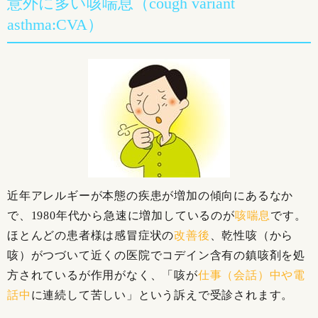
意外に多い咳喘息（cough variant
asthma:CVA）
近年アレルギーが本態の疾患が増加の傾向にあるなか
で、1980年代から急速に増加しているのが
咳喘息
です。
ほとんどの患者様は感冒症状の
改善後
、乾性咳（から
咳）がつづいて近くの医院でコデイン含有の鎮咳剤を処
方されているが作用がなく、「咳が
仕事（会話）中や電
話中
に連続して苦しい」という訴えで受診されます。