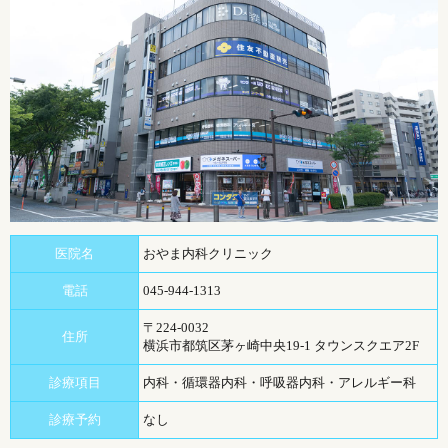
医院名
おやま内科クリニック
電話
045-944-1313
〒224‐0032
住所
横浜市都筑区茅ヶ崎中央19‐1 タウンスクエア2F
診療項目
内科・循環器内科・呼吸器内科・アレルギー科
診療予約
なし