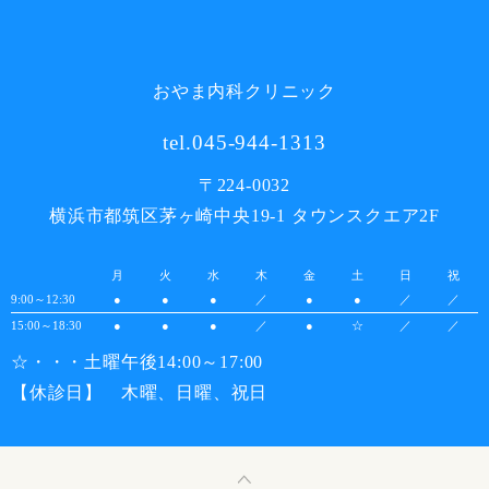
おやま内科クリニック
tel.045-944-1313
〒224-0032
横浜市都筑区茅ヶ崎中央19‐1 タウンスクエア2F
月
火
水
木
金
土
日
祝
9:00～12:30
●
●
●
／
●
●
／
／
15:00～18:30
●
●
●
／
●
☆
／
／
☆・・・土曜午後14:00～17:00
【休診日】 木曜、日曜、祝日