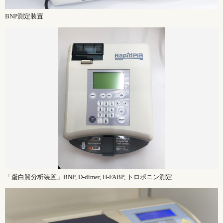
BNP測定装置
「蛋白質分析装置」BNP, D-dimer, H-FABP, トロポニン測定