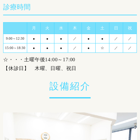
診療時間
月
火
水
木
金
土
日
祝
9:00～12:30
●
●
●
／
●
●
／
／
15:00～18:30
●
●
●
／
●
☆
／
／
☆・・・土曜午後14:00～17:00
【休診日】 木曜、日曜、祝日
設備紹介